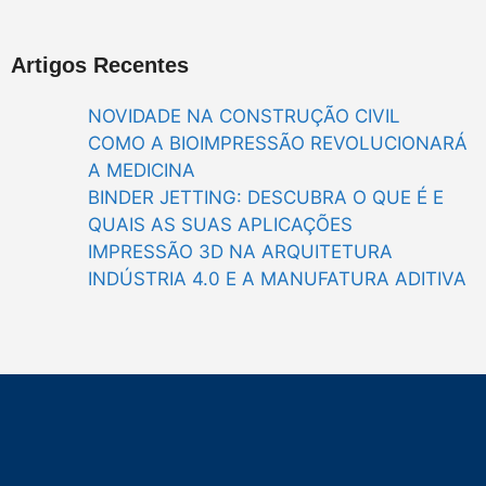
Artigos Recentes
NOVIDADE NA CONSTRUÇÃO CIVIL
COMO A BIOIMPRESSÃO REVOLUCIONARÁ
A MEDICINA
BINDER JETTING: DESCUBRA O QUE É E
QUAIS AS SUAS APLICAÇÕES
IMPRESSÃO 3D NA ARQUITETURA
INDÚSTRIA 4.0 E A MANUFATURA ADITIVA