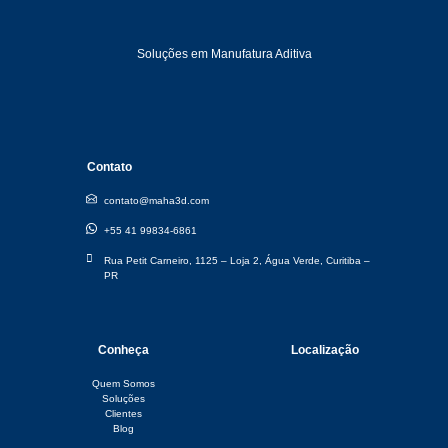
Soluções em Manufatura Aditiva
Contato
contato@maha3d.com
+55 41 99834-6861
Rua Petit Carneiro, 1125 – Loja 2, Água Verde, Curitiba –
PR​
Conheça
Localização
Quem Somos
Soluções
Clientes
Blog