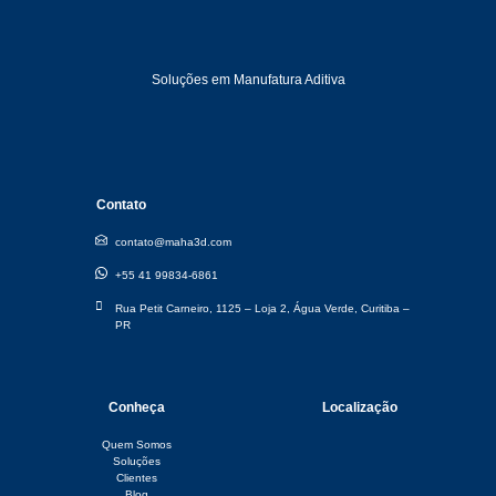
Soluções em Manufatura Aditiva
Contato
contato@maha3d.com
+55 41 99834-6861
Rua Petit Carneiro, 1125 – Loja 2, Água Verde, Curitiba –
PR​
Conheça
Localização
Quem Somos
Soluções
Clientes
Blog