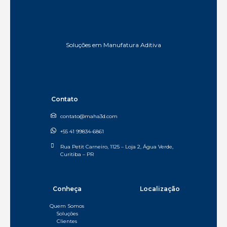
Soluções em Manufatura Aditiva
Contato
contato@maha3d.com
+55 41 99834-6861
Rua Petit Carneiro, 1125 – Loja 2, Água Verde,
Curitiba – PR​
Conheça
Localização
Quem Somos
Soluções
Clientes