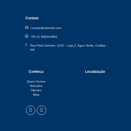
Contato
contato@maha3d.com
+55 41 99834-6861
Rua Petit Carneiro, 1125 – Loja 2, Água Verde, Curitiba –
PR​
Conheça
Localização
Quem Somos
Soluções
Clientes
Blog