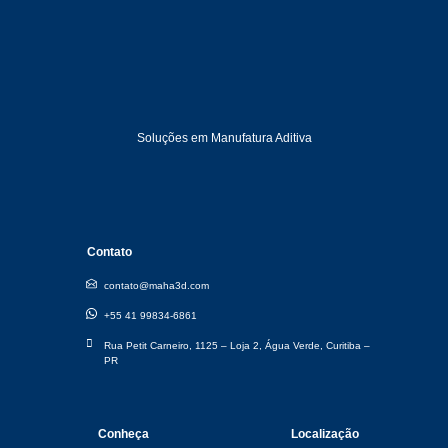
Soluções em Manufatura Aditiva
Contato
contato@maha3d.com
+55 41 99834-6861
Rua Petit Carneiro, 1125 – Loja 2, Água Verde, Curitiba –
PR​
Conheça
Localização